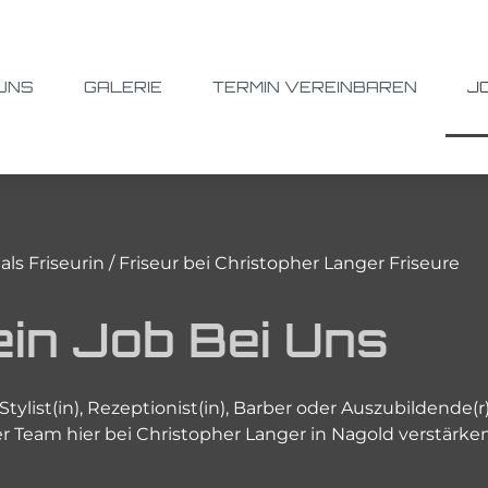
UNS
GALERIE
TERMIN VEREINBAREN
J
als Friseurin / Friseur bei Christopher Langer Friseure
ein Job
B
e
i
U
n
s
tylist(in), Rezeptionist(in), Barber oder Auszubildende(
er Team hier bei Christopher Langer in Nagold verstärk