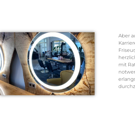
Aber a
Karrie
Friseur
herzli
mit Ra
notwen
erlangs
durchz