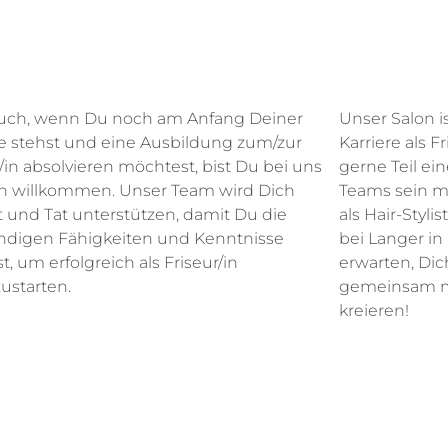
uch, wenn Du noch am Anfang Deiner
Unser Salon i
re stehst und eine Ausbildung zum/zur
Karriere als 
/in absolvieren möchtest, bist Du bei uns
gerne Teil ei
ch willkommen. Unser Team wird Dich
Teams sein mö
t und Tat unterstützen, damit Du die
als Hair-Styli
digen Fähigkeiten und Kenntnisse
bei Langer i
t, um erfolgreich als Friseur/in
erwarten, Di
ustarten.
gemeinsam mi
kreieren!