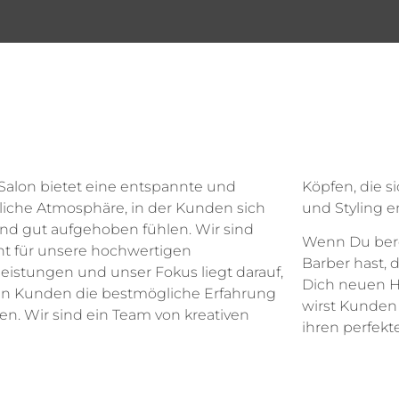
Salon bietet eine entspannte und
die sich leidenschaftlich für Haarpflege
liche Atmosphäre, in der Kunden sich
und Styling e
nd gut aufgehoben fühlen. Wir sind
Wenn Du berei
t für unsere hochwertigen
Barber hast, 
leistungen und unser Fokus liegt darauf,
Dich neuen H
n Kunden die bestmögliche Erfahrung
wirst Kunden 
ten. Wir sind ein Team von kreativen
ihren perfekt