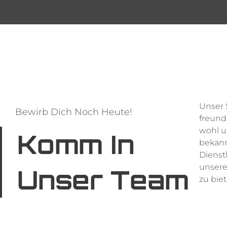
Unser 
Köpfen, 
Bewirb Dich Noch Heute!
freund
wohl u
Komm In
bekann
Dienst
unsere
Unser Team
zu bie